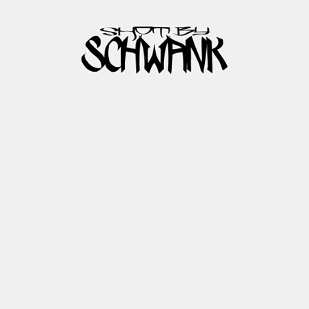
C
O
O
K
I
E