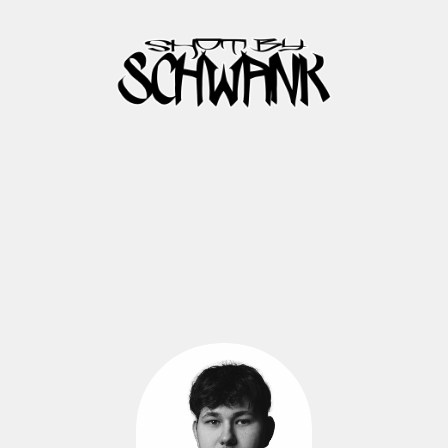
CRAFTING
DIGITAL
GOODS
SINCE
2020
H
O
T