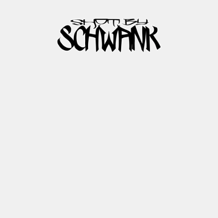
T
E
N
S
C
H